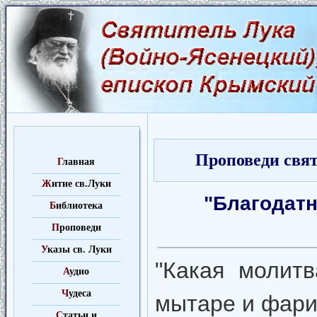
Проповеди свят
Г
лавная
Ж
итие св.Луки
"Благодатн
Б
иблиотека
П
роповеди
У
казы св. Луки
"Какая молит
А
удио
Ч
удеса
мытаре и фар
C
татьи и