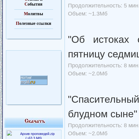
С
обытия
Продолжительность: 5 мин.
Объем: ~1.3Мб
М
олитвы
П
олезные ссылки
"Об истоках 
пятницу седми
Продолжительность: 8 мин.
Объем: ~2.0Мб
"Спасительны
блудном сыне
Продолжительность: 8 мин.
Объем: ~2.0Мб
Архив проповедей.zip
(~63.3 Мб)