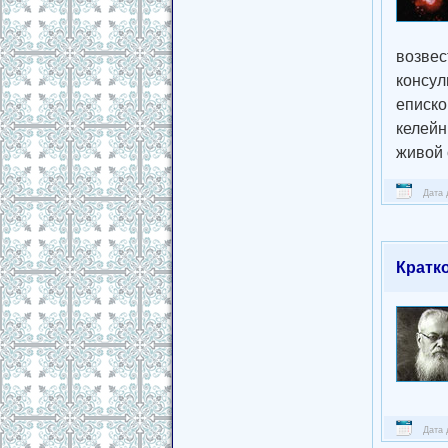
возвес
консул
еписко
келейн
живой 
Дата 
Кратк
Дата 