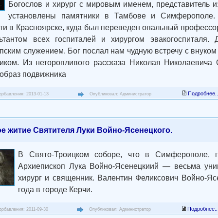
Богослов и хирург с мировым именем, представитель и
установлены памятники в Тамбове и Симферополе. 
ти в Красноярске, куда был переведен опальный профессор
ьтантом всех госпиталей и хирургом эвакогоспиталя. 
пским служением. Бог послал нам чудную встречу с внуком
иком. Из неторопливого рассказа Николая Николаевича
образ подвижника
Подробнее..
добавления: 2013-01-13
Опубликовал: Администратор
ое житие Святителя Луки Войно-Ясенецкого.
В Свято-Троицком соборе, что в Симферополе, п
Архиепископ Лука Войно-Ясенецкиий — весьма уник
хирург и священник. Валентин Феликсович Войно-Яс
года в городе Керчи.
Подробнее..
добавления: 2011-09-30
Опубликовал: Администратор