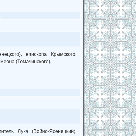
.
нецкого), епископа Крымского.
еона (Томачинского).
.
тель Лука (Войно-Ясенецкий).