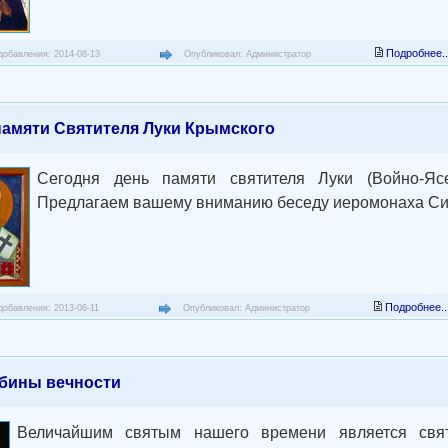
Подробнее..
добавления: 2014-08-13
Опубликовал: Администратор
памяти Святителя Луки Крымского
Сегодня день памяти святителя Луки (Войно-Ясе
Предлагаем вашему вниманию беседу иеромонаха Сим
Подробнее..
добавления: 2013-06-11
Опубликовал: Администратор
убины вечности
Величайшим святым нашего времени является святи