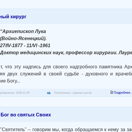
ный хирург
“Архиепископ Лука
(Войно-Ясенецкий).
27/IV-1877 - 11/VI -1961
Доктор медицинских наук, профессор хирургии. Лаур
т, что эту надпись для своего надгробного памятника Ар
яя двух служений в своей судьбе - духовного и врачеб
ие Богу...
Подробнее..
добавления: 2008-12-08
Опубликовал: Администратор
 Бог во святых Своих
"Святитель" – говорим мы, когда обращаемся к нему за за