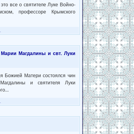
это все о святителе Луке Войно-
ском, профессоре Крымского
.
 Марии Магдалины и свт. Луки
ия Божией Матери состоялся чин
Магдалины и святителя Луки
о...
.