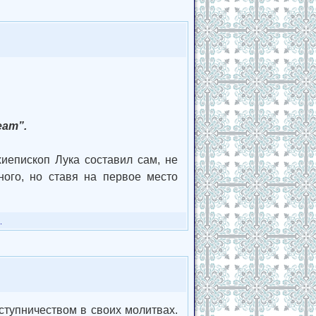
еат”.
хиепископ Лука составил сам, не
ного, но ставя на первое место
.
ступничеством в своих молитвах.