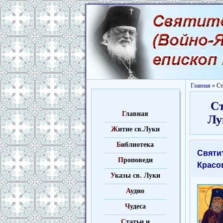
Главная
» Ст
Ст
Г
лавная
Лу
Ж
итие св.Луки
Б
иблиотека
Святи
П
роповеди
Красо
У
казы св. Луки
А
удио
Ч
удеса
C
татьи и