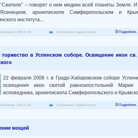
"Светило" – говорят о нем медики всей планеты Земля. И 
Ясенецком, архиепископе Симферопольском и Крым
нского института...
Подробнее..
добавления: 2008-12-08
Опубликовал: Администратор
 торжество в Успенском соборе. Освящение икон св.
кого
22 февраля 2008 г. в Градо-Хабаровском соборе Успен
освящения икон святой равноапостольной Марии 
исповедника, архиепископа Симферопольского и Крымског
Подробнее..
добавления: 2008-12-08
Опубликовал: Администратор
ение мощей