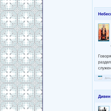
Небес
Говоря
раздел
служен
Дата 
Дивен