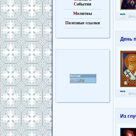
С
обытия
М
олитвы
Дата 
П
олезные ссылки
День 
Дата 
Из гл