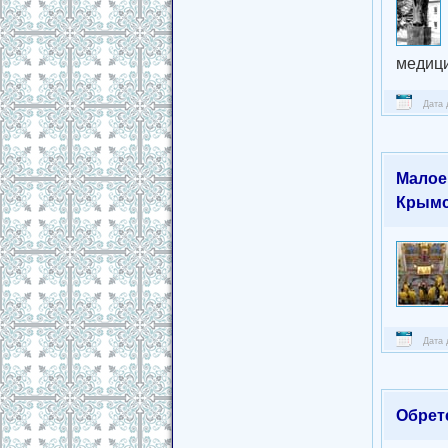
медици
Дата 
Малое
Крымс
Дата 
Обрет