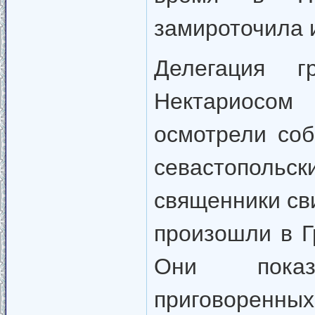
замироточила 
Делегация 
Нектариосо
осмотрели соб
севастопол
священники св
произошли в Г
Они показ
приговоренны