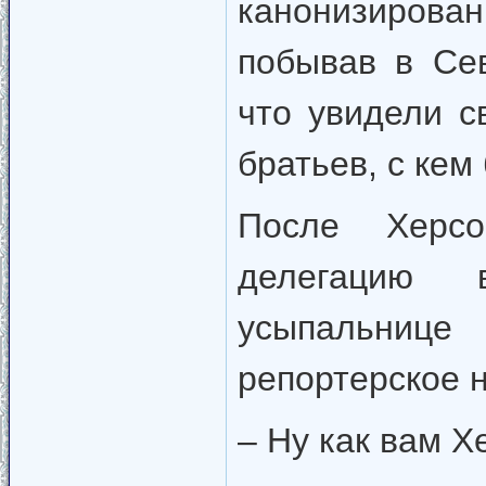
канонизирован
побывав в Сев
что увидели с
братьев, с кем
После Херсо
делегацию 
усыпальниц
репортерское н
– Ну как вам Х