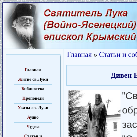
Главная
»
Статьи и со
Г
лавная
Дивен Б
Ж
итие св.Луки
Б
иблиотека
"С
П
роповеди
о
У
казы св. Луки
А
удио
за
Ч
удеса
C
татьи и