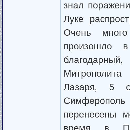
знал поражени
Луке распрос
Очень мног
произошло в
благодарны
Митрополита
Лазаря, 5 о
Симферополь 
перенесены м
время в По