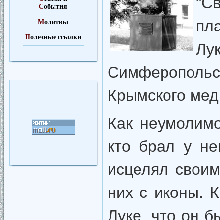
"Св
С
обытия
пл
М
олитвы
П
олезные ссылки
Лу
Симферополь
Крымского мед
Как неумолим
кто брал у не
исцелял своим
них с иконы. 
Луке, что он б