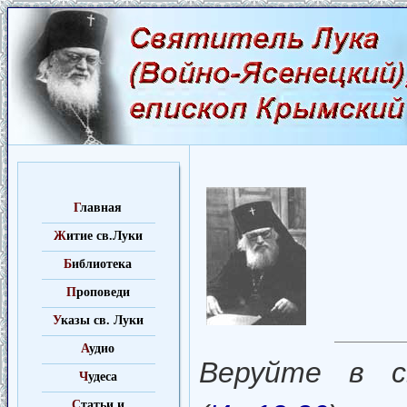
Г
лавная
Ж
итие св.Луки
Б
иблиотека
П
роповеди
У
казы св. Луки
А
удио
Веруйте в с
Ч
удеса
C
татьи и