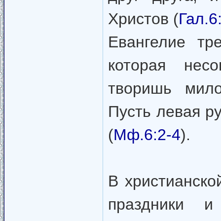
Христов (
Гал.6
Евангелие тр
которая нес
творишь мило
Пусть левая ру
(
Мф.6:2-4
).
В христианско
праздники и