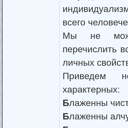
индивидуализ
всего человече
Мы не може
перечислить в
личных свойст
Приведем н
характерных:
Б
лаженны чист
Б
лаженны алчу