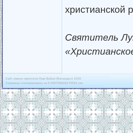
христианской р
Святитель Лук
«Христианское
Сайт имени святителя Луки Войно-Ясенецкого 2026
Страница сгенерирована за 0.050709009170532 сек.