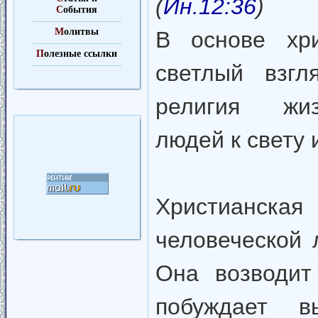
(
Ин.12:36
)
С
обытия
М
олитвы
В основе хри
П
олезные ссылки
светлый взгл
религия жиз
людей к свету 
Христианска
человеческой 
Она возводит
побуждает в