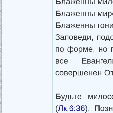
Б
лаженны мило
Б
лаженны миро
Б
лаженны гони
Заповеди, под
по форме, но 
все Еванг
совершенен От
Б
удьте мило
(
Лк.6:36
).
П
оз