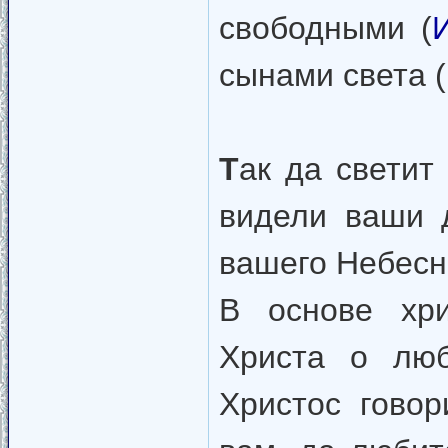
свободными (
сынами света (
Т
ак да светит
видели ваши 
вашего Небесн
В основе хри
Христа о люб
Христос гово