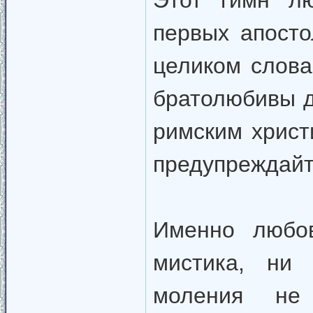
Этот гимн лю
первых апосто
целиком слова
братолюбивы др
римским христ
предупреждайт
Именно любов
мистика, ни 
моления не 