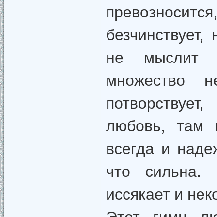
превозноси
безчинствует,
не мыслит 
множество н
потворствует
любовь, там 
всегда и наде
что сильна. 
иссякает и нек