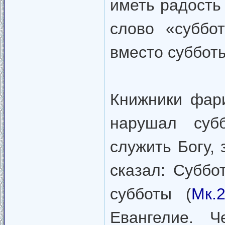
иметь радость 
слово «суббо
вместо субботы
Книжники фари
нарушал суб
служить Богу,
сказал: Суббо
субботы (
Мк.2
Евангелие. Ч