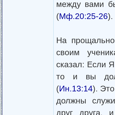
между вами б
(
Мф.20:25-26
).
На прощально
своим ученик
сказал: Если Я
то и вы дол
(
Ин.13:14
). Эт
должны служи
друг друга, 