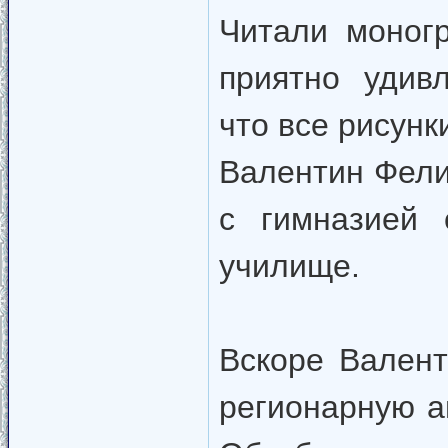
Читали моног
приятно удив
что все рисунк
Валентин Фели
с гимназией 
училище.
Вскоре Вален
регионарную а