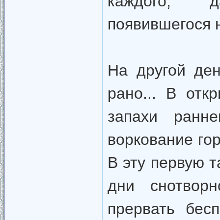
каждого, д
появившегося н
На другой де
рано... В от
запахи ранне
воркование го
В эту первую 
дни снотвор
прервать бес