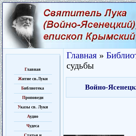
Главная
»
Библио
судьбы
Г
лавная
Ж
итие св.Луки
Войно-Ясенецки
Б
иблиотека
П
роповеди
У
казы св. Луки
А
удио
Ч
удеса
C
татьи и