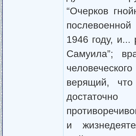
“Очерков гной
послевоенной
1946 году, и..
Самуила”; вр
человеческо
верящий, чт
достаточн
противоречиво
и жизнедеяте