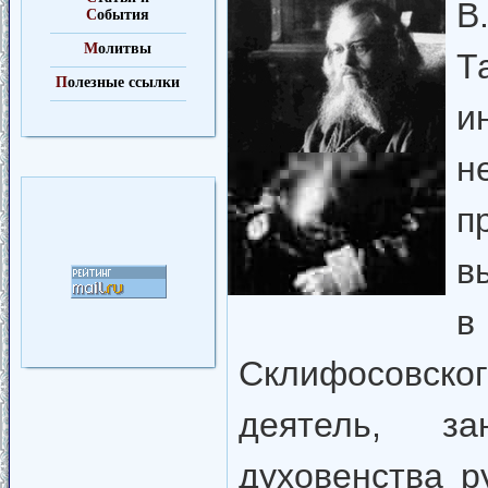
В
С
обытия
М
олитвы
Т
П
олезные ссылки
и
н
п
в
в
Склифосовского
деятель, з
духовенства р