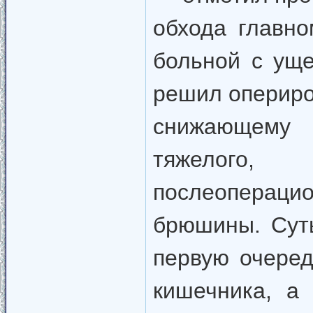
обхода главно
больной с ущ
решил опериро
снижающему
тяжелого
послеопераци
брюшины. Суть
первую очеред
кишечника, а