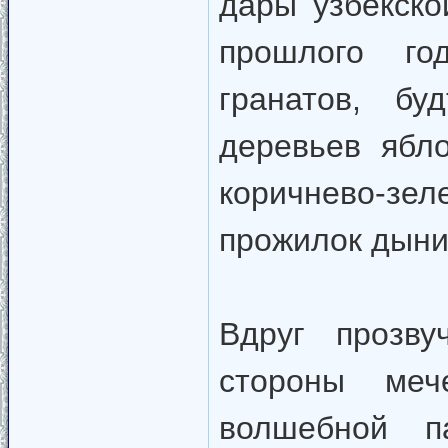
дары узбекско
прошлого го
гранатов, бу
деревьев ябл
коричнево-зе
прожилок дыни
Вдруг прозву
стороны меч
волшебной п