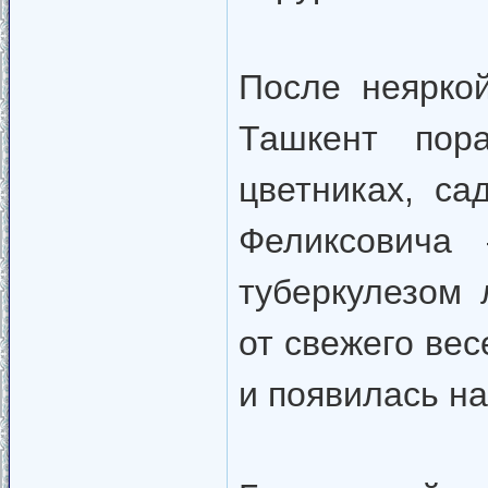
После неярко
Ташкент пор
цветниках, с
Феликсовича
туберкулезом 
от свежего вес
и появилась н